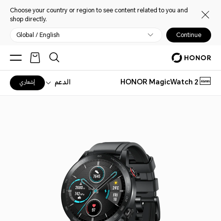
Choose your country or region to see content related to you and
shop directly.
Global / English
Continue
‎HONOR MagicWatch 2
الدعم
إشعاري
46mm