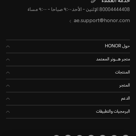
خدمة العملاء
80004444408 الإثنين - الأحد٩:٠٠ صباحا - ٩:٠٠ مساءً
ae.support@honor.com
حول HONOR
متجر هـــونر المعتمد
المنتجات
المتجر
الدعم
البرمجيات والتطبيقات