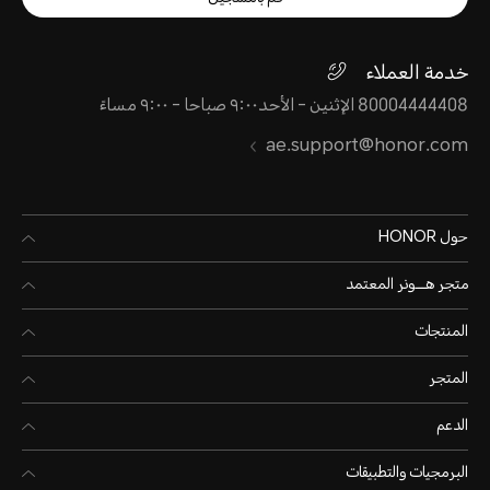
خدمة العملاء
80004444408 الإثنين - الأحد٩:٠٠ صباحا - ٩:٠٠ مساءً
ae.support@honor.com
حول HONOR
متجر هـــونر المعتمد
المنتجات
المتجر
الدعم
البرمجيات والتطبيقات