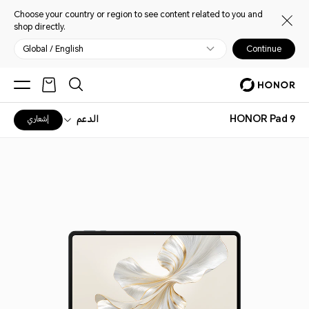
Choose your country or region to see content related to you and
shop directly.
Global / English
Continue
HONOR Pad 9
الدعم
إشعاري