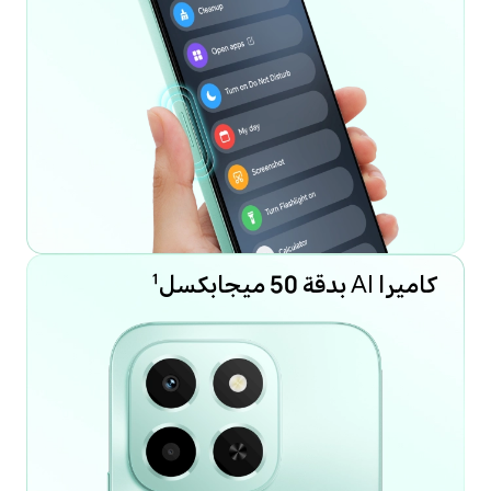
كاميرا AI بدقة 50 ميجابكسل
1