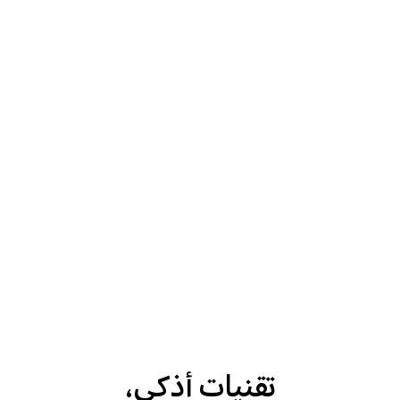
تقنيات أذكى،