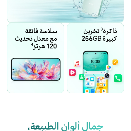
ذاكرة
تخزين
سلاسة فائقة
3
كبيرة 256GB
مع معدل تحديث
120 هرتز
4
جمال ألوان الطبيعة،