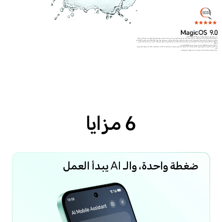
*يرجى الرجوع إلى التجربة الفعلية من أجل وظائف الواجهة والتأثيرات.
*نظرًا لكونه منتجاً إلكترونياً دقيقاً، لا يزال هناك خطر التعرض إلى التلف في حال سقوط الهاتف. يُرجى توخي الحذر لتجنب السقوط أو الاصطدام. الهاتف ليس مقاومًا للماء بشكل
احترافي. إنه مقاوم للرذاذ والماء والغبار في الاستخدام العادي. تم اختباره في ظروف معملية مُراقبة، ويصل إلى مستوى IP64 وفقًا لمعايير GB/T 4208-2017 (الصين) / IEC 60529
(الدولية). مقاومة الرذاذ والماء والغبار ليست فعالة بشكل دائم، وقد ينخفض أداء الحماية بسبب الاستخدام اليومي. لا تحاول شحن هاتف مبلل. لا يشمل الضمان التلف الناتج عن
السوائل.
*البطارية بسعة مقدرة تبلغ 5200 مللي أمبير، وسعة نموذجية تبلغ 5300 مللي أمبير.
تدعم الشحن السلكي بقدرة قصوى تصل إلى 35 واط، ويتطلب ذلك استخدام شاحن وكابل HONOR بقدرة 35 واط. قد تختلف سرعة الشحن الفعلية حسب ظروف البيئة وعوامل
أخرى.
*صور المنتج المُستخدمة مُقدمة كمرجع فقط، يرجى الرجوع إلى المنتج الفعلي.
6 مزايا
ضغطة واحدة، والـ AI يبدأ العمل