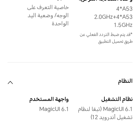
the actual data.
الألوان
16.7 مليون لون
نوع
TFTLCD
الدقة