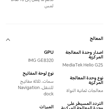
معدل التحديث
Up to 90Hz
*The screen supports up
to 90Hz refresh rate. For
different apps and games,
the refresh rate may be
different. Please refer to