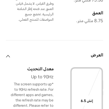
ضي التيتانيوم
,
أسود ليلي
الوزن