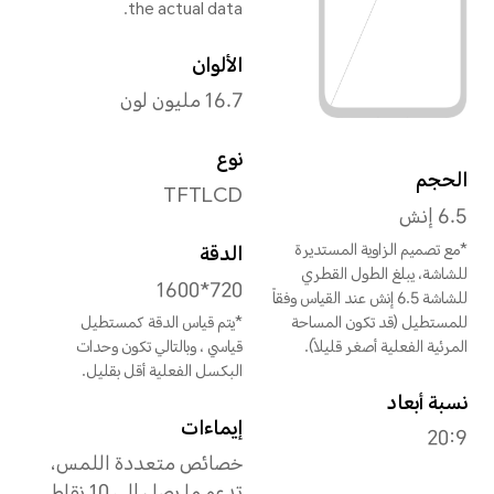
تقريبًا 190 جرام (بما في
ذلك البطارية).
* قد يختلف حجم ووزن المنتج
تبعًا لعملية التركيب والتصنيع،
وطرق القياس. لا يشمل قياس
العمق عند فتحه إطار الشاشة
الرئيسية. تخضع جميع
المواصفات للمنتج الفعلي.