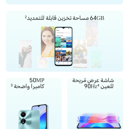
64GB
مساحة تخزين قابلة للتمديد
2
شاشة عرض مُريحة
50MP
للعين 90Hz
كاميرا واضحة
3
4