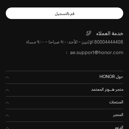
قم بالتسجيل
خدمة العملاء
80004444408 الإثنين - الأحد٩:٠٠ صباحا - ٩:٠٠ مساءً
ae.support@honor.com
حول HONOR
متجر هـــونر المعتمد
المنتجات
المتجر
الدعم