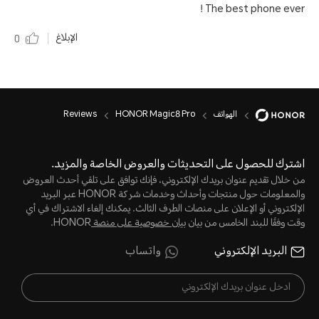
The best phone ever !
الإبلاغ
0
الهواتف
HONOR Magic8 Pro
Reviews
اشترك للحصول على التحديثات والعروض الخاصة والمزيد.
من خلال تقديم عنوان بريدك الإلكتروني، فإنك توافق على تلقي أحدث العروض
والمعلومات حول منتجات وأحداث وخدمات شركة HONOR عبر البريد
الإلكتروني أو الإعلان على منصات الطرف الثالث. يمكنك إلغاء الاشتراك في أي
وقت وفقًا للبند الخامس من بيان
بيان خصوصية على منصة
HONOR.
البريد الإلكتروني
واتساب