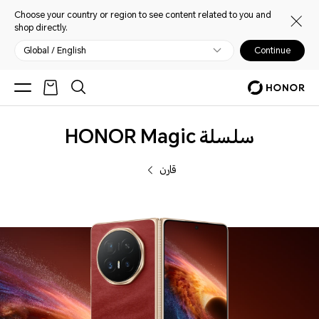
Choose your country or region to see content related to you and
shop directly.
Global / English
Continue
الهواتف
سلسلة HONOR Magic
قارن