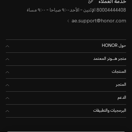
خدمة العملاء
80004444408 الإثنين - الأحد٩:٠٠ صباحا - ٩:٠٠ مساءً
ae.support@honor.com
حول HONOR
متجر هـــونر المعتمد
المنتجات
المتجر
الدعم
البرمجيات والتطبيقات