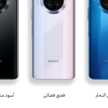
البحار
فضي فضائي
أسود من