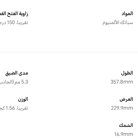
المواد
زاوية الفتح ال
سبائك الألمنيوم
تقريبا. 150 درجة
الطول
مدى الضيق
357.8mm
5.3 مم (الجانب الأيسر / الأيمن / العلوي)
العرض
الوزن
229.9mm
تقريبا. 1.56 كجم
السُمك
16.9mm