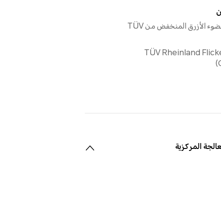
ن
يدعم (شهادة الضوء الأزرق المنخفض من TÜV
TÜV Rheinland Flicker Fr
عالجة المركزية