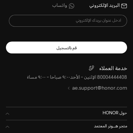
البريد الإلكتروني
واتساب
قم بالتسجيل
خدمة العملاء
80004444408 الإثنين - الأحد٩:٠٠ صباحا - ٩:٠٠ مساءً
ae.support@honor.com
حول HONOR
متجر هـــونر المعتمد