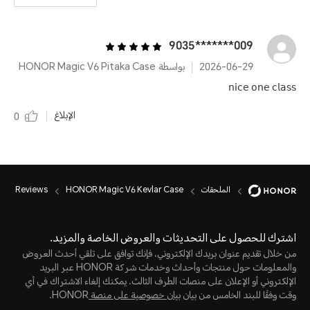
009*******9035
2026-06-29
بواسطة HONOR Magic V6 Pitaka Case
𝗇𝗂𝖼𝖾 𝗈𝗇𝖾 𝖼𝗅𝖺𝗌𝗌
الإبلاغ
0
الملحقات
HONOR Magic V6 Kevlar Case
Reviews
اشترك للحصول على التحديثات والعروض الخاصة والمزيد.
من خلال تقديم عنوان بريدك الإلكتروني، فإنك توافق على تلقي أحدث العروض
والمعلومات حول منتجات وأحداث وخدمات شركة HONOR عبر البريد
الإلكتروني أو الإعلان على منصات الطرف الثالث. يمكنك إلغاء الاشتراك في أي
وقت وفقًا للبند الخامس من بيان
بيان خصوصية على منصة
HONOR.