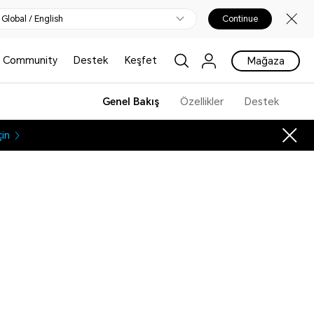
Global / English
Continue
Community
Destek
Keşfet
Mağaza
Genel Bakış
Özellikler
Destek
çin