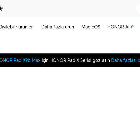
y.
Giyilebilir ürünler
Daha fazla ürün
MagicOS
HONOR AI
ONOR Pad X9b Max
için HONOR Pad X Serisi göz atın
Daha fazlası i