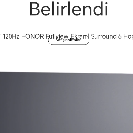
Belirlendi
5" 120Hz HONOR Fullview Ekran | Surround 6 Ho
Satış noktaları