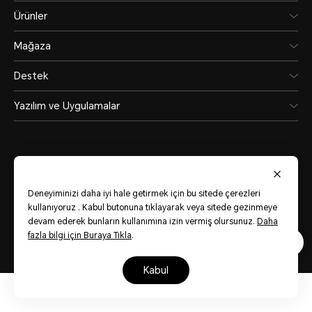
Ürünler
Mağaza
Destek
Yazılım ve Uygulamalar
Deneyiminizi daha iyi hale getirmek için bu sitede çerezleri
Turkey
(Türkiye)
kullanıyoruz . Kabul butonuna tıklayarak veya sitede gezinmeye
devam ederek bunların kullanımına izin vermiş olursunuz.
Daha
fazla bilgi için Buraya Tıkla
.
Site Haritası
Kullanım Koşulları
Gizlilik Bildirimi
Çerezler
kabul