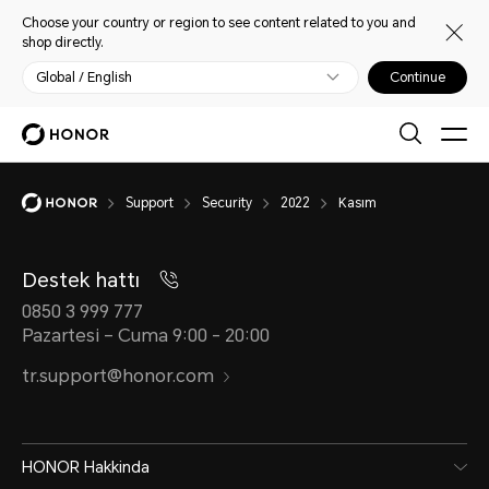
Choose your country or region to see content related to you and
shop directly.
Global / English
Continue
Support
Security
2022
Kasım
Destek hattı
0850 3 999 777
Pazartesi – Cuma 9:00 - 20:00
tr.support@honor.com
HONOR Hakkinda