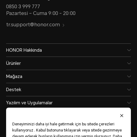
0850 3 999 777
Pazartesi – Cuma 9:00 - 20:00
tr.support@honor.com
HONOR Hakkinda
Ürünler
Mağaza
Destek
Yazılım ve Uygulamalar
Deneyiminizi daha iyi hale getirmek için bu sitede çerezleri
kullanıyoruz . Kabul butonuna tıklayarak veya sitede gezinmeye
devam ederek bunların kullanımına izin vermiş olursunuz.
Daha