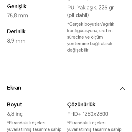
Epi Yeşil
,
Si
Boyutlar ve Ağırlık