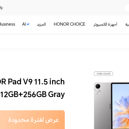
y.
ية
أجهزة الكمبيوتر
HONOR CHOICE
المزيد
AI
Business
 Pad V9 11.5 inch
y 12GB+256GB Gray
عرض لفترة محدودة