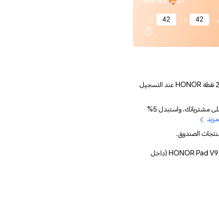
خصم 600 SAR
:
42
د
:
41
ث
يحصل المستخدمون الجدد على 2000 نقطة HONOR عند التسجيل
اكسب 3 أضعاف HONOR Points على مشترياتك، واستبدل 5%
مزيد
منتجات الصندوق.
ملاحظة: لوحة مفاتيح HONOR Pad V9 8GB+256GB (داخل