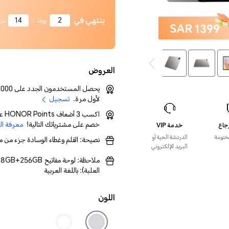
ينتهي في
2
يومًا
:
14
س
العروض
لأول مرة.
تسجيل
خصم على مشترياتك التالية!
معرفة ال
خدمة VIP
ختومة
الدردشة الحية أو
نصيحة: القلم وغطاء الوسادة جزء من 
البريد الإلكتروني
العلبة): باللغة العربية
اللون