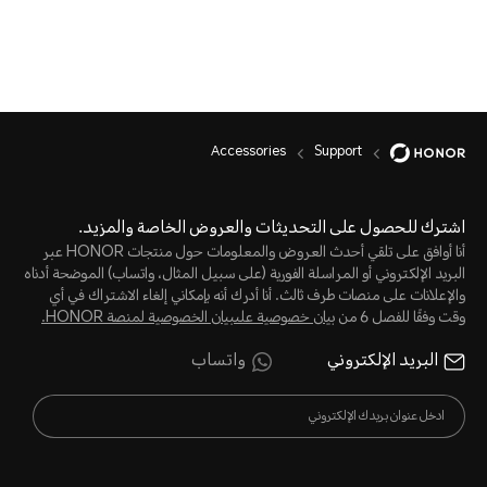
Accessories
Support
اشترك للحصول على التحديثات والعروض الخاصة والمزيد.
أنا أوافق على تلقي أحدث العروض والمعلومات حول منتجات HONOR عبر
البريد الإلكتروني أو المراسلة الفورية (على سبيل المثال، واتساب) الموضحة أدناه
والإعلانات على منصات طرف ثالث. أنا أدرك أنه بإمكاني إلغاء الاشتراك في أي
وقت وفقًا للفصل 6 من
بيان خصوصية علىبيان الخصوصية لمنصة HONOR‬.
البريد الإلكتروني
واتساب