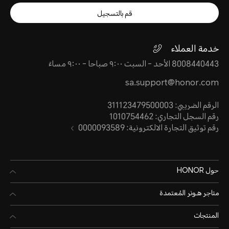
قم بالتسجيل
خدمة العملاء
8008440443 الأحد - السبت ٩:٠٠ صباحا - ٩:٠٠ مساءً
sa.support@honor.com
الرقم الضريبي: 311123479500003
رقم السجل التجاري: 1010754462
رقم توثيق التجارة الالكترونية: 0000093589
حول HONOR
متاجر هـونر المُعتمدة
المنتجات