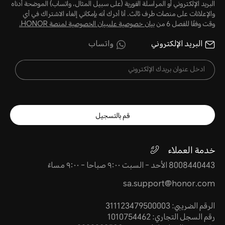
البريد الإلكتروني أو المراسلة الفورية (على سبيل المثال، واتساب) الموضحة أدناه
والإعلانات على منصات طرف ثالث. أنا أدرك أنه بإمكاني إلغاء الاشتراك في أي
وقت وفقًا للفصل 6 من
بيان خصوصية علىبيان الخصوصية لمنصة HONOR‬.
البريد الإلكتروني
واتساب
قم بالتسجيل
خدمة العملاء
8008440443 الأحد - السبت ٩:٠٠ صباحا - ٩:٠٠ مساءً
sa.support@honor.com
الرقم الضريبي: 311123479500003
رقم السجل التجاري: 1010754462