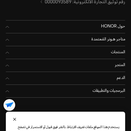
رقم توثيق التجارة الالكترونية: 0000093589
حول HONOR
متاجر هـونر المُعتمدة
المنتجات
المتجر
الدعم
البرمجيات والتطبيقات
يستخدم هذا الموقع ملفات تعريف الارتباط. بالنقر فوق قبول أو الاستمرار في تصفح
المملكة العربية السعودية
(العربية)