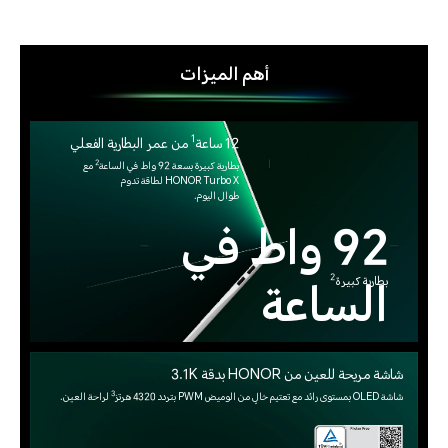
أهم الميزات
1
12 ساعة
من عمر البطارية الفعلي
2
بطارية كبيرة بسعة 92 واط في الساعة
مع
HONOR Turbo X لطاقة تدوم
طوال اليوم.
92 واط في
الساعة
2
بطارية كبيرة
شاشة مريحة للعين من HONOR بدقة 3.1K
3
شاشة OLED بمستوى رائد مع تعتيم خالٍ من الوميض PWM بتردد 4320 هرتز
لراحة العين.