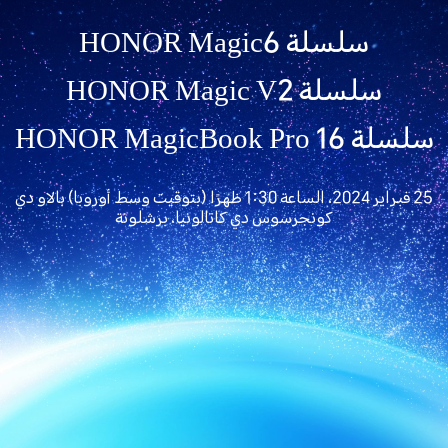
سلسلة HONOR Magic6
سلسلة HONOR Magic V2
سلسلة HONOR MagicBook Pro 16
25 فبراير 2024، الساعة 1:30 ظهرًا (بتوقيت وسط أوروبا) بالاو دي
كونجرسوس دي كاتالونيا، برشلونة