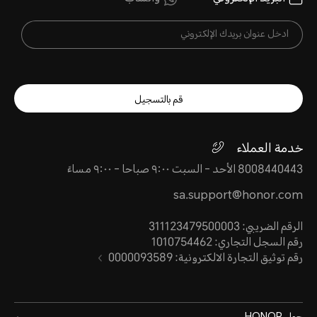
قم بالتسجيل
خدمة العملاء
8008440443 الأحد - السبت ٩:٠٠ صباحا - ٩:٠٠ مساءً
sa.support@honor.com
الرقم الضريبي: 311123479500003
رقم السجل التجاري: 1010754462
رقم توثيق التجارة الالكترونية: 0000093589