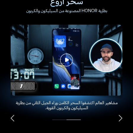
سحر أروع
بطارية HONOR المصنوعة من السيليكون والكربون
مشاهير العالم اكتشفوا السحر الكامن وراء الجيل الثاني من بطارية
السيليكون والكربون القوية.