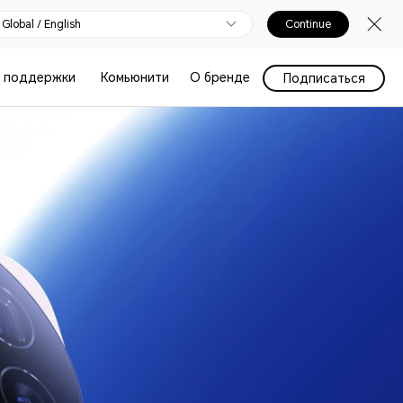
Global / English
Continue
 поддержки
Комьюнити
О бренде
Подписаться