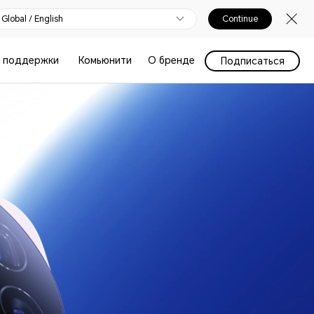
Global / English
Continue
 поддержки
Комьюнити
О бренде
Подписаться