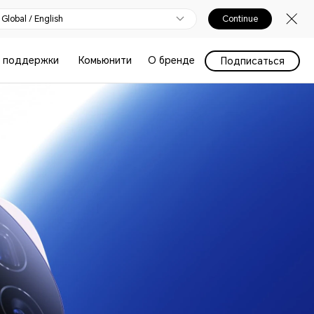
Global / English
Continue
 поддержки
Комьюнити
О бренде
Подписаться