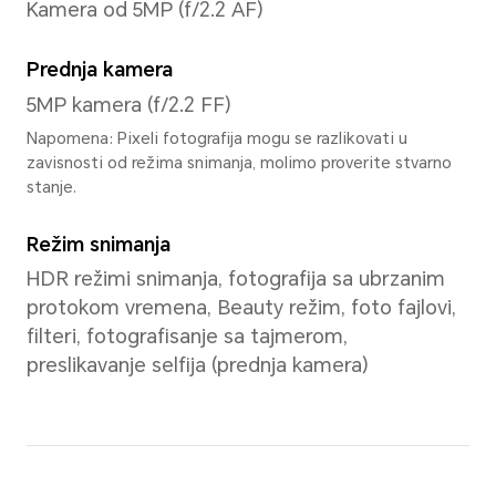
Boja ekrana
16.7 miliona boja
Procesor