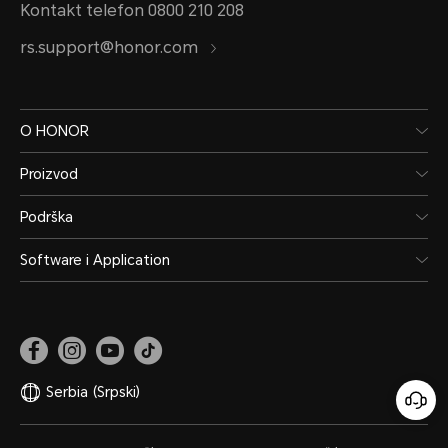
Kontakt telefon 0800 210 208
8300 mAh (tipična vrednost)
rs.support@honor.com
Napomena: Baterija ima nominalni 
O HONOR
mAh
Proizvod
Tip baterije
Podrška
Software i Application
litijum-jonska baterija
Serbia
(Srpski)