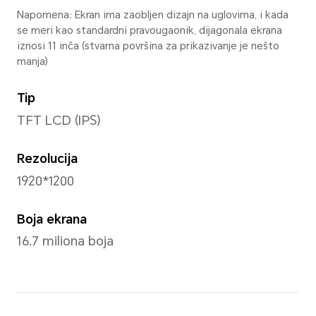
Visina
168.46 mm
Debljina
7.25 mm
Težina
Približno 495g (sa baterijom)