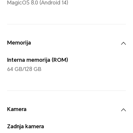
Napomena: Ekran ima zaobljen dizaj
se meri kao standardni pravougaonik
iznosi 11 inča (stvarna površina za p
manja)
Tip
TFT LCD (IPS)
Rezolucija
1920*1200