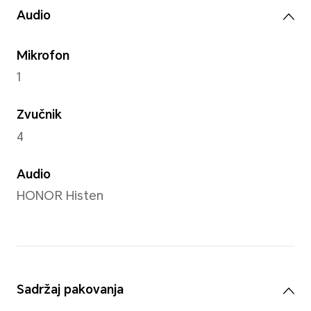
Kamera od 5MP (f/2.2 AF)
Prednja kamera
5MP kamera (f/2.2 FF)
Napomena: Pixeli fotografija mogu s
zavisnosti od režima snimanja, mol
stanje.
Režim snimanja
HDR režimi snimanja, fotogra