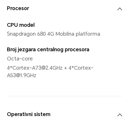
Napomena: Stvarne dimenzije mog
razlikovati u zavisnosti od konfigur
procesa i metode merenja.
Displej
Veličina
11 inča