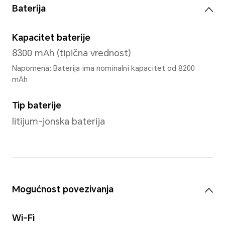
CPU model
Snapdragon 680 4G Mobilna 
Broj jezgara centralnog proc
Octa-core
4*Cortex-A73@2.4GHz + 4*C
A53@1.9GHz