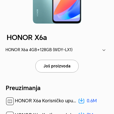
HONOR X6a
HONOR X6a 4GB+128GB (WDY-LX1)
Još proizvoda
Preuzimanja
0.6M
HONOR X6a Korisničko uputstvo-(MagicOS 7.1_01,sr)[ 0.6M ]