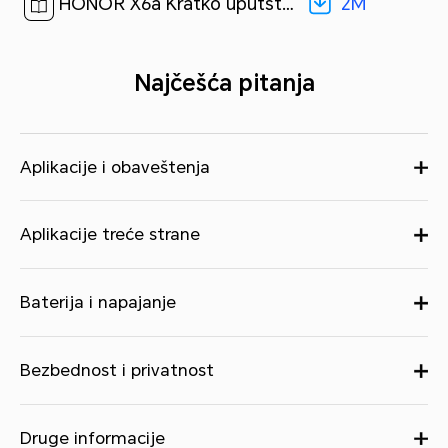
2M
HONOR X6a Kratko uputstvo-(Magic OS 7.1_01,WDY-LX1,sr)[ 2M ]
Najčešća pitanja
Aplikacije i obaveštenja
Aplikacije treće strane
Baterija i napajanje
Bezbednost i privatnost
Druge informacije