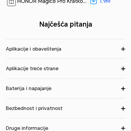
1.9M
HONOR Magic8 Pro Kratko uputstvo-(Magic OS 10.0_01,BKQ-N49,sr)[ 1.9M ]
Najčešća pitanja
Aplikacije i obaveštenja
Aplikacije treće strane
Baterija i napajanje
Bezbednost i privatnost
Druge informacije