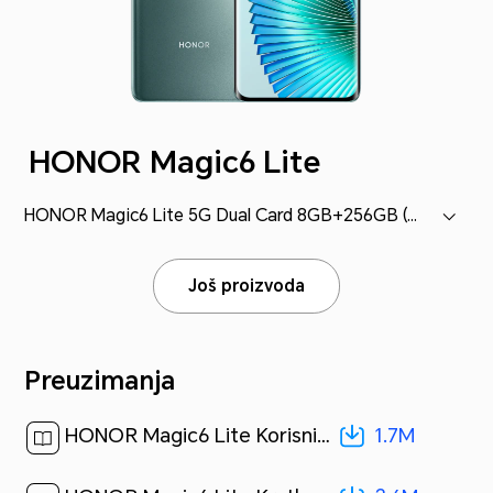
HONOR Magic6 Lite
HONOR Magic6 Lite 5G Dual Card 8GB+256GB (ALI-NX1)
Još proizvoda
Preuzimanja
1.7M
HONOR Magic6 Lite Korisničko uputstvo-(MagicOS 7.2_01,sr)[ 1.7M ]