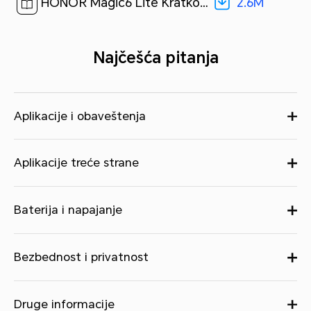
2.6M
HONOR Magic6 Lite Kratko uputstvo-(Magic OS 7.2_01,ALI-NX1,sr)[ 2.6M ]
Najčešća pitanja
Aplikacije i obaveštenja
Aplikacije treće strane
Baterija i napajanje
Bezbednost i privatnost
Druge informacije