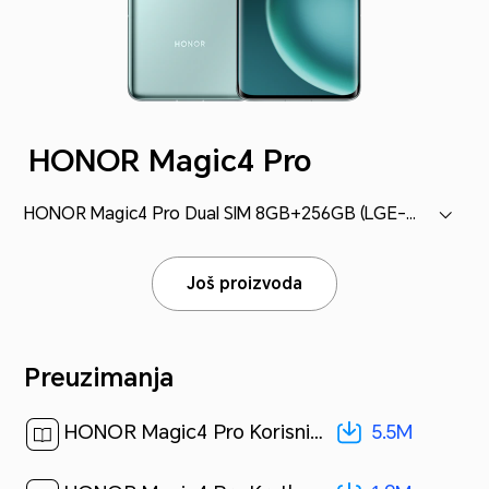
HONOR Magic4 Pro
HONOR Magic4 Pro Dual SIM 8GB+256GB (LGE-NX9)
Još proizvoda
Preuzimanja
5.5M
HONOR Magic4 Pro Korisničko uputstvo-(Magic UI 6.0_01,sr)[ 5.5M ]