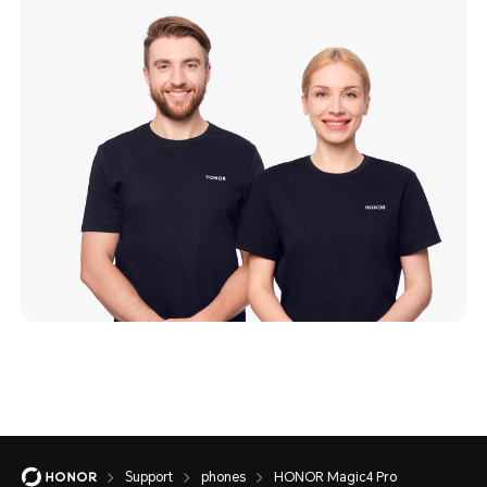
Support
phones
HONOR Magic4 Pro