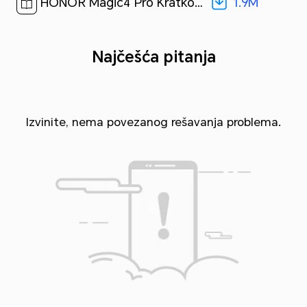
1.9M
HONOR Magic4 Pro Kratko uputstvo-(Magic UI 6.0_01,LGE-NX9,sr)[ 1.9M ]
Najčešća pitanja
Izvinite, nema povezanog rešavanja problema.