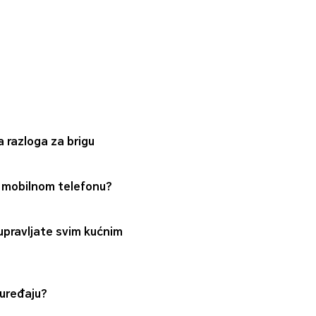
 razloga za brigu
 mobilnom telefonu?
 upravljate svim kućnim
 uređaju?