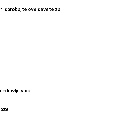
e? Isprobajte ove savete za
 zdravlju vida
poze