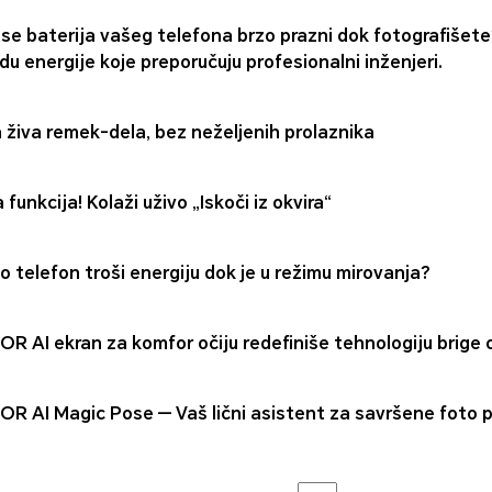
i se baterija vašeg telefona brzo prazni dok fotografišet
du energije koje preporučuju profesionalni inženjeri.
 živa remek-dela, bez neželjenih prolaznika
funkcija! Kolaži uživo „Iskoči iz okvira“
o telefon troši energiju dok je u režimu mirovanja?
R AI ekran za komfor očiju redefiniše tehnologiju brige o
R AI Magic Pose — Vaš lični asistent za savršene foto 