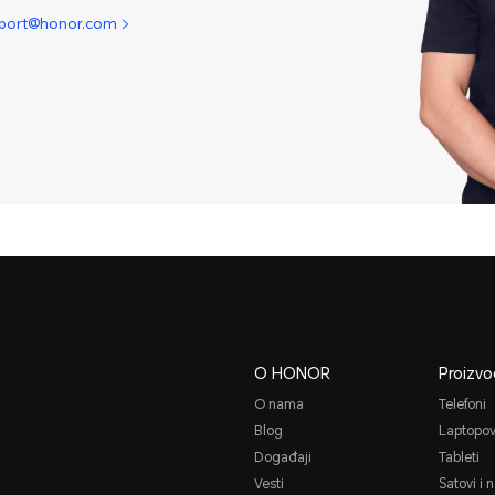
pport@honor.com
O HONOR
Proizvo
O nama
Telefoni
Blog
Laptopov
Događaji
Tableti
Vesti
Satovi i 