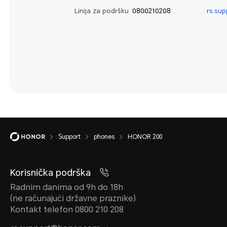
Linija za podršku
0800210208
rs.su
Support
phones
HONOR 200
Korisnička podrška
Radnim danima od 9h do 18h
(ne računajući državne praznike)
Kontakt telefon 0800 210 208