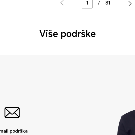
/
81
Više podrške
mail podrška