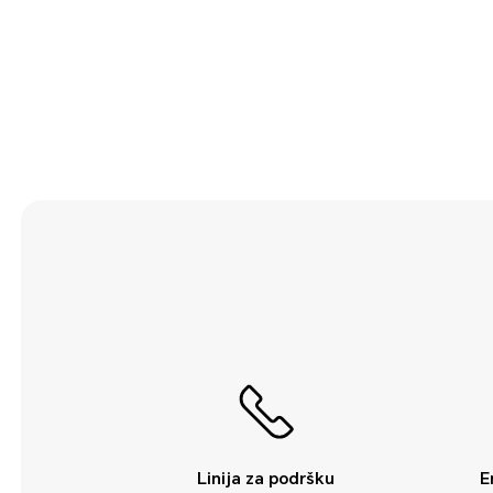
Početni ekran
Priključak na uređaju
Rukovanje i operacija
Skladište
Wi-Fi i mreža
Zvuk i displej
Linija za podršku
E