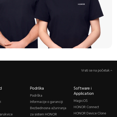
Vrati se na početak
d
Podrška
Software i
Application
Podrška
MagicOS
i
Informacije o garanciji
HONOR Connect
Bezbednosna ažuriranja
HONOR Device Clone
narukvice
za sistem HONOR