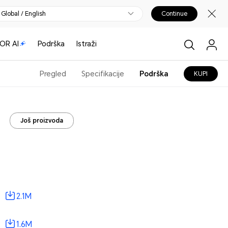
Global / English
Continue
OR AI
Podrška
Istraži
Pregled
Specifikacije
Podrška
KUPI
Još proizvoda
2.1M
1.6M