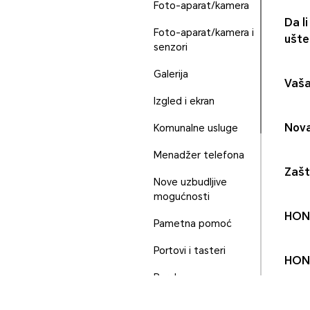
Foto-aparat/kamera
Da l
Foto-aparat/kamera i
ušte
senzori
Galerija
Vaša
Izgled i ekran
Nova 
Komunalne usluge
Menadžer telefona
Zašt
Nove uzbudljive
mogućnosti
HONO
Pametna pomoć
Portovi i tasteri
HONO
Poruke
Pozivi