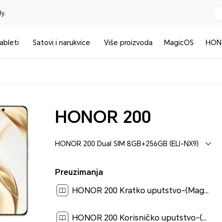
y.
ableti
Satovi i narukvice
Više proizvoda
MagicOS
HON
HONOR 200
HONOR 200 Dual SIM 8GB+256GB (ELI-NX9)
Preuzimanja
HONOR 200 Kratko uputstvo-(Magic OS 8.0_02,ELI-NX9,sr)[ 2.1M ]
HONOR 200 Korisničko uputstvo-(MagicOS 8.0_01,sr)[ 1.6M ]