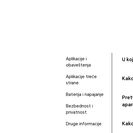
Aplikacije i
U ko
obaveštenja
Aplikacije treće
Kako
strane
Baterija i napajanje
Pret
apar
Bezbednost i
privatnost
Kako
Druge informacije