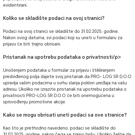
evidentirani.
Koliko se skladište podaci na ovoj stranici?
Podaci na ovoj stranici se skladište do 31.02.2025. godine.
Nakon ovog datuma, svi podaci koji su uneti u formularu za
prijavu će biti trajno obrisani.
Pristanak na upotrebu podataka o privatnosti/p>
Unošenjem podataka u formular za prijavu i štikliranjem
predviđenog polja dajete svoj pristanak da PRO- LOG SR D.O.O
upravlja vašim podacima u svrhu slanja poklon uređaja na vašu
adresu. Ukoliko ne izrazite pristanak na upotrebu podataka o
privatnosti PRO-LOG SR D.O.O će biti onemogućena u
sprovođenju promotivne akcije.
Kako se mogu obrisati uneti podaci sa ove stranice?
Kao što je prethodno navedeno, podaci se skladište do
31.02.2025. godine, nakon čega se trajno brišu. Ukoliko želite da