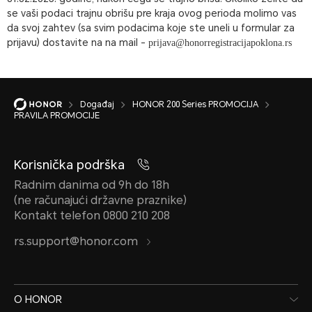
se vaši podaci trajnu obrišu pre kraja ovog perioda molimo vas
da svoj zahtev (sa svim podacima koje ste uneli u formular za
prijavu) dostavite na na mail -
prijava@honorregistracijapoklona.rs
Događaj
HONOR 200 Series PROMOCIJA
PRAVILA PROMOCIJE
Korisnička podrška
Radnim danima od 9h do 18h
(ne računajući državne praznike)
Kontakt telefon 0800 210 208
rs.support@honor.com
O HONOR