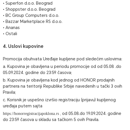
• Superfon d.o.o. Beograd
• Shoppster d.o.o. Beograd
• BC Group Computers d.o.o.
• Bazzar Marketplace RS d.o.o.
• Ananas
• Ostali
4. Uslovi kupovine
Promocija obuhvata Uređaje kupljene pod sledećim uslovima:
a. Kupovina je obavljena u periodu promocije od od 05.08 .do
05.09.2024. godine do 23:59 časova;
b. Kupovina je obavljena kod jednog od HONOR prodajnih
partnera na teritoriji Republike Srbije navedenih u tački 3 ovih
Pravila;
c. Korisnik je uspešno izvršio registraciju (prijavu) kupljenog
uređaja putem sajta
, od 05.08.do 19.09.2024. godine
https://honorregistracijapoklona.rs
do 23:59 časova u skladu sa tačkom 5 ovih Pravila.