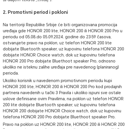
2. Promotivni period i pokloni
Na teritoriji Republike Srbije će biti organizovana promocija
uređaja gde HONOR 200 lite, HONOR 200 ili HONOR 200 Pro u
periodu od 05.08.do 05.09.2024. godine do 23:59 časova,
ostvarujete pravo na poklon, uz telefon HONOR 200 lite
dobijate Bluetooth speaker, uz kupovinu telefona HONOR 200
dobijate HONOR Choice watch, dok uz kupovinu telefona
HONOR 200 Pro dobijate Bluethoot speaker Pro, odnosno
ukoliko ne isteknu zalihe uređaja pre navedenog (planiranog)
perioda.
Ukoliko korisnik u navedenom promotivnom periodu kupi
HONOR 200 lite, HONOR 200 ili HONOR 200 Pro kod prodajnih
partnera navedenih u tački 3 Pravila i ukoliko ispuni sve ostale
uslove definisane ovim Pravilima, na poklon uz telefon HONOR
200 lite dobijate Bluetooth speaker, uz kupovinu telefona
HONOR 200 dobijate HONOR Choice watch, dok uz kupovinu
telefona HONOR 200 Pro dobijate Bluethoot speaker Pro.
Pravo na poklon uz HONOR 200 lite, HONOR 200 ili HONOR 200