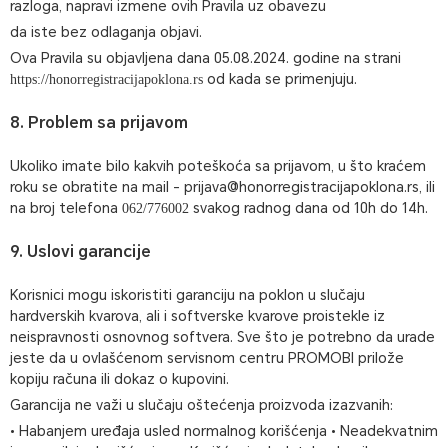
razloga, napravi izmene ovih Pravila uz obavezu
da iste bez odlaganja objavi.
Ova Pravila su objavljena dana 05.08.2024. godine na strani
od kada se primenjuju.
https://honorregistracijapoklona.rs
8. Problem sa prijavom
Ukoliko imate bilo kakvih poteškoća sa prijavom, u što kraćem
roku se obratite na mail -
prijava@honorregistracijapoklona.rs
, ili
na broj telefona
svakog radnog dana od 10h do 14h.
062/776002
9. Uslovi garancije
Korisnici mogu iskoristiti garanciju na poklon u slučaju
hardverskih kvarova, ali i softverske kvarove proistekle iz
neispravnosti osnovnog softvera. Sve što je potrebno da urade
jeste da u ovlašćenom servisnom centru PROMOBI prilože
kopiju računa ili dokaz o kupovini.
Garancija ne važi u slučaju oštećenja proizvoda izazvanih:
• Habanjem uređaja usled normalnog korišćenja • Neadekvatnim