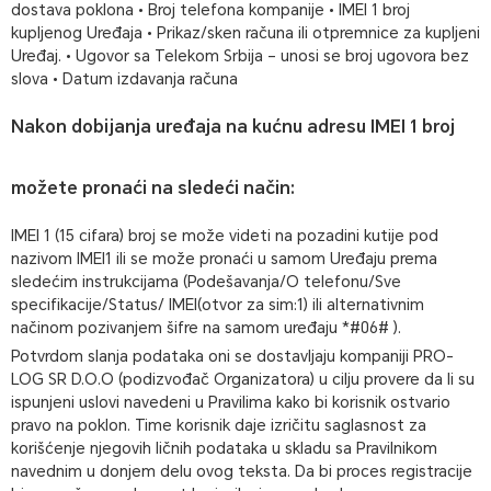
dostava poklona • Broj telefona kompanije • IMEI 1 broj
kupljenog Uređaja • Prikaz/sken računa ili otpremnice za kupljeni
Uređaj. • Ugovor sa Telekom Srbija – unosi se broj ugovora bez
slova • Datum izdavanja računa
Nakon dobijanja uređaja na kućnu adresu IMEI 1 broj
možete pronaći na sledeći način:
IMEI 1 (15 cifara) broj se može videti na pozadini kutije pod
nazivom IMEI1 ili se može pronaći u samom Uređaju prema
sledećim instrukcijama (Podešavanja/O telefonu/Sve
specifikacije/Status/ IMEI(otvor za sim:1) ili alternativnim
načinom pozivanjem šifre na samom uređaju *#06# ).
Potvrdom slanja podataka oni se dostavljaju kompaniji PRO-
LOG SR D.O.O (podizvođač Organizatora) u cilju provere da li su
ispunjeni uslovi navedeni u Pravilima kako bi korisnik ostvario
pravo na poklon. Time korisnik daje izričitu saglasnost za
korišćenje njegovih ličnih podataka u skladu sa Pravilnikom
navednim u donjem delu ovog teksta. Da bi proces registracije