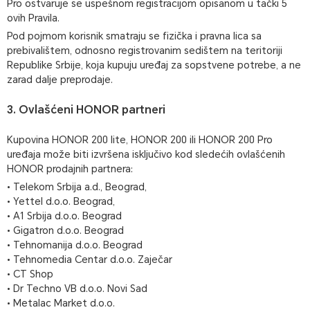
Pro ostvaruje se uspešnom registracijom opisanom u tački 5
ovih Pravila.
Pod pojmom korisnik smatraju se fizička i pravna lica sa
prebivalištem, odnosno registrovanim sedištem na teritoriji
Republike Srbije, koja kupuju uređaj za sopstvene potrebe, a ne
zarad dalje preprodaje.
3. Ovlašćeni HONOR partneri
Kupovina HONOR 200 lite, HONOR 200 ili HONOR 200 Pro
uređaja može biti izvršena isključivo kod sledećih ovlašćenih
HONOR prodajnih partnera:
• Telekom Srbija a.d., Beograd,
• Yettel d.o.o. Beograd,
• A1 Srbija d.o.o. Beograd
• Gigatron d.o.o. Beograd
• Tehnomanija d.o.o. Beograd
• Tehnomedia Centar d.o.o. Zaječar
• CT Shop
• Dr Techno VB d.o.o. Novi Sad
• Metalac Market d.o.o.