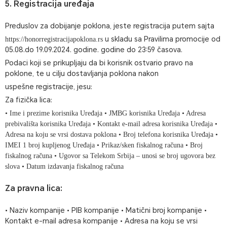
5. Registracija uređaja
Preduslov za dobijanje poklona, jeste registracija putem sajta
u skladu sa Pravilima promocije od
https://honorregistracijapoklona.rs
05.08.do 19.09.2024. godine. godine do 23:59 časova.
Podaci koji se prikupljaju da bi korisnik ostvario pravo na
poklone, te u cilju dostavljanja poklona nakon
uspešne registracije, jesu:
Za fizička lica:
• Ime i prezime korisnika Uređaja • JMBG korisnika Uređaja • Adresa
prebivališta korisnika Uređaja • Kontakt e-mail adresa korisnika Uređaja •
Adresa na koju se vrsi dostava poklona • Broj telefona korisnika Uređaja •
IMEI 1 broj kupljenog Uređaja • Prikaz/sken fiskalnog računa • Broj
fiskalnog računa • Ugovor sa Telekom Srbija – unosi se broj ugovora bez
slova • Datum izdavanja fiskalnog računa
Za pravna lica:
• Naziv kompanije • PIB kompanije • Matični broj kompanije •
Kontakt e-mail adresa kompanije • Adresa na koju se vrsi