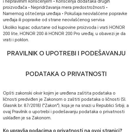
i nepravilnim korišćenjem • Korišćenja dodataka drugih
proizvođača • Nepridržavanja mera predostrožnosti •
Namernog oštećenja uređaja • Pokušaja neovlašćene popravke
uređaja ili popravke od strane neovlašćenog servisa
Ukoliko kupac odustane od kupovine proizvoda i vrati HONOR
200 lite, HONOR 200 ili HONOR 200 Pro uređaj, u obavezi je da
vrati i poklon.
PRAVILNIK O UPOTREBI I PODEŠAVANJU
PODATAKA O PRIVATNOSTI
Opšti zakonski okvir kojim je uređena zaštita podataka o
ličnosti predviđen je Zakonom o zaštiti podataka o ličnosti (Sl.
Glasnik br. 87/2018) ("Zakon"), koja je na snazi u Republici Srbiji, a
ovaj Pravilnik o upotrebi i podešavanju podataka o privatnosti
usklađen je sa Zakonom.
Ko upravlja podacima o privatnosti na ovoj stranici?