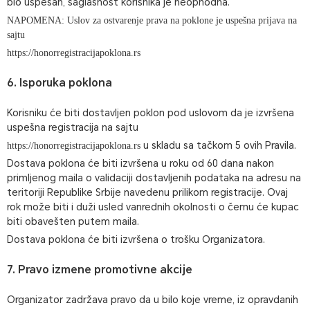
bio uspešan, saglasnost korisnika je neophodna.
NAPOMENA: Uslov za ostvarenje prava na poklone je uspešna prijava na
sajtu
https://honorregistracijapoklona.rs
6. Isporuka poklona
Korisniku će biti dostavljen poklon pod uslovom da je izvršena
uspešna registracija na sajtu
u skladu sa tačkom 5 ovih Pravila.
https://honorregistracijapoklona.rs
Dostava poklona će biti izvršena u roku od 60 dana nakon
primljenog maila o validaciji dostavljenih podataka na adresu na
teritoriji Republike Srbije navedenu prilikom registracije. Ovaj
rok može biti i duži usled vanrednih okolnosti o čemu će kupac
biti obavešten putem maila.
Dostava poklona će biti izvršena o trošku Organizatora.
7. Pravo izmene promotivne akcije
Organizator zadržava pravo da u bilo koje vreme, iz opravdanih