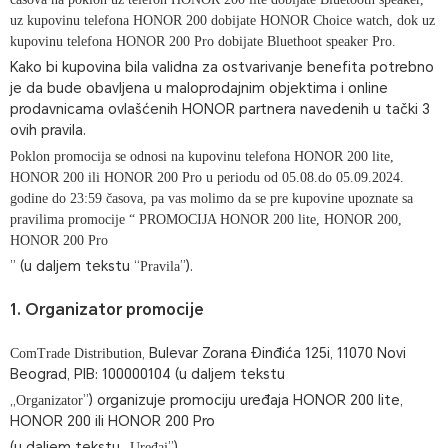
uz kupovinu telefona HONOR 200 dobijate HONOR Choice watch, dok uz
kupovinu telefona HONOR 200 Pro dobijate Bluethoot speaker Pro.
Kako bi kupovina bila validna za ostvarivanje benefita potrebno
je da bude obavljena u maloprodajnim objektima i online
prodavnicama ovlašćenih HONOR partnera navedenih u tački 3
ovih pravila.
Poklon promocija se odnosi na kupovinu telefona HONOR 200 lite,
HONOR 200 ili HONOR 200 Pro u periodu od 05.08.do 05.09.2024.
godine do 23:59 časova, pa vas molimo da se pre kupovine upoznate sa
pravilima promocije “ PROMOCIJA HONOR 200 lite, HONOR 200,
HONOR 200 Pro
” (u daljem tekstu “
”).
Pravila
1. Organizator promocije
, Bulevar Zorana Đinđića 125i, 11070 Novi
ComTrade Distribution
Beograd, PIB: 100000104 (u daljem tekstu
,,
”) organizuje promociju uređaja HONOR 200 lite,
Organizator
HONOR 200 ili HONOR 200 Pro
(u daljem tekstu ,,
”).
Uređaj