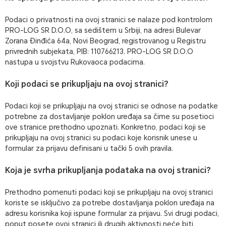
Podaci o privatnosti na ovoj stranici se nalaze pod kontrolom
PRO-LOG SR D.O.O, sa sedištem u Srbiji, na adresi Bulevar
Zorana Đinđića 64a, Novi Beograd, registrovanog u Registru
privrednih subjekata, PIB: 110766213. PRO-LOG SR D.O.O
nastupa u svojstvu Rukovaoca podacima.
Koji podaci se prikupljaju na ovoj stranici?
Podaci koji se prikupljaju na ovoj stranici se odnose na podatke
potrebne za dostavljanje poklon uređaja sa čime su posetioci
ove stranice prethodno upoznati. Konkretno, podaci koji se
prikupljaju na ovoj stranici su podaci koje korisnik unese u
formular za prijavu definisani u tački 5 ovih pravila.
Koja je svrha prikupljanja podataka na ovoj stranici?
Prethodno pomenuti podaci koji se prikupljaju na ovoj stranici
koriste se isključivo za potrebe dostavljanja poklon uređaja na
adresu korisnika koji ispune formular za prijavu. Svi drugi podaci,
poput posete ovoj stranici ili drugih aktivnosti neće biti