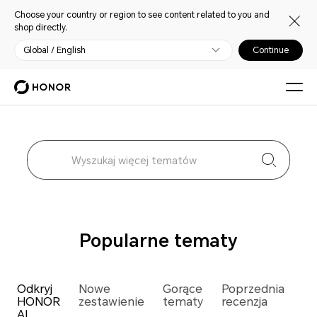
Choose your country or region to see content related to you and
shop directly.
Global / English
Continue
Popularne tematy
Odkryj
Nowe
Gorące
Poprzednia
HONOR
zestawienie
tematy
recenzja
AI