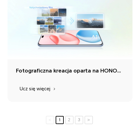
Fotograficzna kreacja oparta na HONOR AI, automatyczne generowanie Natychmiastowy film klipów
Ucz się więcej
<
1
2
3
>