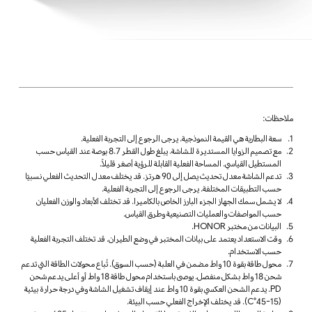
ملاحظات:
سعة البطارية هي القيمة النموذجية. يرجى الرجوع إلى التجربة الفعلية.
مع تصميم الزوايا المستديرة للشاشة، يبلغ طول القطر 8.7 بوصة عند القياس حسب
المستطيل القياسي. المساحة الفعلية القابلة للرؤية أصغر قليلاً.
تدعم الشاشة معدل تحديث يصل إلى 90 هرتز. قد يختلف معدل التحديث الفعلي نسبيًا
حسب التطبيقات المختلفة. يرجى الرجوع إلى التجربة الفعلية.
لا يشمل سمك الجهاز الجزء البارز الخاص بالكاميرا. قد تختلف الأبعاد والوزن الفعليان
حسب المواصفات والعمليات التصنيعية وطرق القياس.
البيانات من مختبر HONOR.
وقت الاستعداد يعتمد على بيانات المختبر في وضع الطيران. قد تختلف التجربة الفعلية
حسب الاستخدام.
محول طاقة بقوة 10 واط مضمن في العلبة (حسب السوق). تُباع محولات الطاقة التي تدعم
شحن 18 واط بشكل منفصل. يوصى باستخدام محول طاقة 18 واط أو أعلى يدعم شحن
PD. يدعم الشحن العكسي بقوة 10 واط عند إيقاف تشغيل الشاشة وفي درجة حرارة بيئية
(15-45°C). قد يختلف الإخراج الفعلي حسب البيئة.