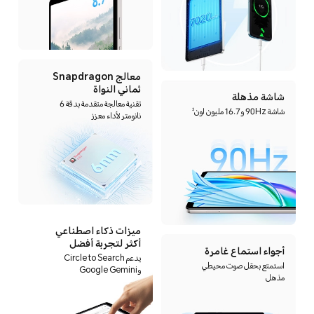
معالج Snapdragon
ثماني النواة
شاشة مذهلة
تقنية معالجة متقدمة بدقة 6
شاشة 90Hz و16.7 مليون لون
3
نانومتر لأداء معزز
ميزات ذكاء اصطناعي
أكثر لتجربة أفضل
أجواء استماع غامرة
يدعم Circle to Search
استمتع بحقل صوت محيطي
وGoogle Gemini
مذهل