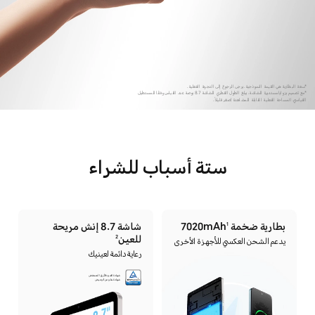
*سعة البطارية هي القيمة النموذجية. يرجى الرجوع إلى التجربة الفعلية.
*مع تصميم بزوايا مستديرة للشاشة، يبلغ الطول القطري للشاشة 8.7 بوصة عند القياس وفقًا للمستطيل
القياسي. المساحة الفعلية القابلة للمشاهدة أصغر قليلاً.
ستة أسباب للشراء
بطارية ضخمة 7020mAh
شاشة 8.7 إنش مريحة
1
للعين
2
يدعم الشحن العكسي للأجهزة الأخرى
رعاية دائمة لعينيك
شهادة الضوء الأزرق المنخفض
شهادة خلو من الوميض