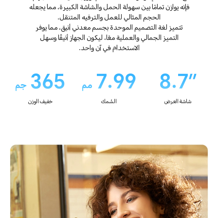
فإنه يوازن تمامًا بين سهولة الحمل والشاشة الكبيرة، مما يجعله
الحجم المثالي للعمل والترفيه المتنقل.
تتميز لغة التصميم الموحدة بجسم معدني أنيق، مما يوفر
التميز الجمالي والعملية معًا، ليكون الجهاز أنيقًا وسهل
الاستخدام في آن واحد.
365
7.99
8.7″
مم
جم
شاشة العرض
السُّمك
خفيف الوزن