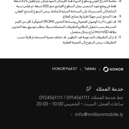
معلمة التدرج اللوني وسطوع الذروة هما القيمتان النموذجيتان. يتم تفعيل 625 شمعة
فقط في وضع ضوء الشمس. يصل السطوع القياسي حتى 500 شمعة. تم قياس نسبة
الشاشة إلى الجسم بناءً على المساحة المرئية للشاشة. يرجى الرجوع للمنتج الفعلي.
هذا المنتج ليس جهازًا طبيًا ولا يصلح للعلاج.
قد تكون ذاكرة الوصول العشوائي ومساحة التخزين (ROM) المتوفّرة أقل من القيم
المدرجة بسبب تشغيل النظام والتطبيقات المحملة مسبقًا. يتطلب توسيع سعة التخزين
بطاقة microSD تُباع بشكل منفصل.
لا تزال التطبيقات المدعومة قيد التطوير. قد تختلف تجربة المستخدم قليلاً حسب
التطبيقات. يرجى الرجوع إلى التجربة الفعلية.
HONOR Pad X7
Tablets
خدمة العملاء
خط خدمة العملاء: 0914561111 / 0924561111
ساعات العمل: السبت - الخميس 10:00 - 20:00
info@millionmobile.ly