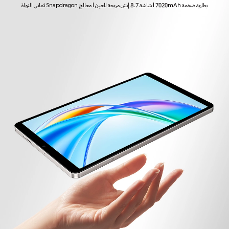
بطارية ضخمة 7020mAh | شاشة 8.7 إنش مريحة للعين | معالج Snapdragon ثماني النواة