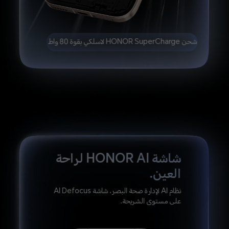
شحن HONOR SuperCharge لاسلكي بقوة 80 واط
شاشة HONOR AI لراحة
العين.
نظام AI لإدارة صحة البصر، شاشة AI Defocus
على مستوى الشريحة.