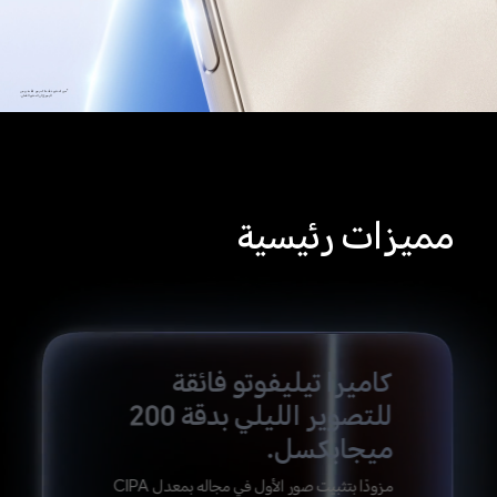
*صور المنتج مُقدمة كمرجع فقط، يرجى
الرجوع إلى المنتج الفعلي.
مميزات رئيسية
كاميرا تيليفوتو فائقة
للتصوير
الليلي بدقة 200
ميجابكسل.
مزودًا بتثبيت صور الأول في مجاله بمعدل CIPA