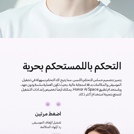
التحكم باللمس
تحكم بحرية
يتميز بتصميم حساس للتحكم باللمس، مما يتيح لك التحكم بسهولة في تشغيل
الموسيقى والمكالمات بدقة استجابة عالية، بحيث تكون العملية سلسة ودون جهد.
وباستخدام تطبيق Honor AI Space، يمكنك أيضاً تخصيص إعدادات التشغيل
لتتمتع بتجربة استخدام أكثر ذكاءً.
اضغط مرتين
تشغيل/إيقاف الموسيقى
رد/إنهاء المكالمة