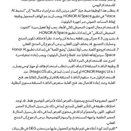
للاستخدام اليومي.
يتطلب هذا الوظيفة ضبط خيار "النقر مرتين أثناء عدم إجراء مكالمة" إلى "تنشيط AI
Voice" في تطبيق HONOR AI Space، ويجب أن يدعم الهاتف المحمول وظيفة
إيقاظ المساعد الصوتي عبر أجهزة البلوتوث.
لاستخدام مجال الصوت المحيطي ثلاثي الأبعاد، يجب أولاً تفعيل ميزة "الصوت
المحيطي المكاني" في إعدادات تطبيق HONOR AI Space.
يشير وزن 4.3 جم إلى وزن قطعة سماعة أذن واحدة. نظراً لاختلاف تكوين المنتج
وعمليات التصنيع، قد يختلف الوزن الفعلي. يرجى الرجوع إلى المنتج الفعلي.
لاستخدام وضع اللعبة، يجب أولاً تشغيل "وضع اللعبة" في إعدادات تطبيق Honor AI
Space. سيتم إيقافه تلقائيًا عند انقطاع اتصال البلوتوث، ويجب إعادة تشغيله مرة
أخرى عند الاستخدام في المرة التالية.
وظيفة النافذة المنبثقة لاكتشاف القرب تتطلب استخدام هاتف أو جهاز لوحي يعمل بـ
HONOR Magic UI 6.1 أو إصدار أحدث (بما في ذلك MagicOS). عند
الاستخدام لأول مرة، ستقوم النافذة المنبثقة بالاقتران والاتصال تلقائيًا بعد فتح
العلبة، وعند إعادة الاتصال بعد فتح العلبة، ستعرض النافذة المنبثقة مستوى البطارية.
الصور المعروضة للمنتج ومحتويات العرض أعلاه لأغراض التوضيح فقط. قد توجد
اختلافات طفيفة في التأثير الفعلي للمنتج (بما في ذلك على سبيل المثال لا الحصر
المظهر، اللون، والحجم) وكذلك في محتوى العرض (بما في ذلك على سبيل المثال لا
الحصر الخلفية، واجهة المستخدم، والرسوم التوضيحية). يرجى الرجوع إلى المنتج
الفعلي.
القيم المذكورة أعلاه هي قيم نظرية تم الحصول عليها من مختبر GEG في ظل بيئات