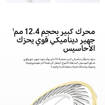
محرك كبير بحجم 12.4 مم
1
جهير ديناميكي قوي يحرّك
الأحاسيس
مزوّد بمُشغّل ديناميكي كبير بحجم 12.4 ملم، يوفّر صوت جهير غني وقوي.
تتدفق الموسيقى المذهلة كالموج، لتجعل كل نغمة أكثر نعومة ووضوحًا
وحيوية، وتمنحك تجربة سمعية غامرة وفريدة.