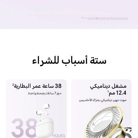
*تم الحصول على بيانات عمر البطارية من مختبر GEG، وتم إجراء الاختبارات باستخدام ترميز AAC وتشغيل الموسيقى على مستوى صوت 50%.
*قد يختلف عمر البطارية الفعلي حسب عوامل مثل مستوى الصوت، مصدر الصوت، البيئة، وظائف المنتج، وعادات الاستخدام.
ستة أسباب للشراء
مشغل ديناميكي
38 ساعة عمر البطارية
2
12.4 مم
1
حتى 7 ساعات بشحنة واحدة
صوت جهير ديناميكي، يحرّك الأحاسيس