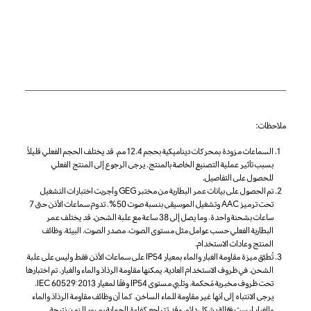
ملاحظات:
السماعات مزودة بمحركات ديناميكية بحجم 12.4 مم. قد يختلف الحجم الفعلي قليلاً
بسبب تأثير عملية التصنيع الخاصة بالمنتج. يرجى الرجوع إلى المنتج الفعلي
للحصول على التفاصيل.
تم الحصول على بيانات عمر البطارية من مختبر GEG وأجريت اختبارات التشغيل
تحت ترميز AAC وتشغيل الموسيقى بنسبة صوت 50%. تدوم سماعات الأذن حتى 7
ساعات بشحنة واحدة، وما يصل إلى 38 ساعة مع علبة الشحن. قد يختلف عمر
البطارية الفعلي حسب عوامل مثل مستوى الصوت، مصدر الصوت، البيئة، وظائف
المنتج وعادات الاستخدام.
تُطبَّق ميزة مقاومة الغبار والماء بمعيار IP54 على سماعات الأذن فقط وليس على علبة
الشحن. في ظروف الاستخدام العادية، يمكنها مقاومة الرذاذ والماء والغبار. تم اختبارها
تحت ظروف مخبرية مُحكمة، وتلبي مستوى IP54 وفقًا لمعيار IEC 60529:2013.
يرجى الانتباه إلى أنها غير مقاومة للماء الساخن، كما أن وظائف مقاومة الرذاذ والماء
والغبار ليست فعّالة بشكل دائم، وقد تتراجع كفاءة الحماية بمرور الزمن نتيجة