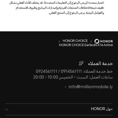
اختبار محددة (يرجى الرجوع إلى التعليمات المحددة). قد يختلف الأداء الفعلي بشكل
طفيف نتيجة لاختلافات المنتجات الفردية وإصدارات البرامج وظروف الاستخدام
والعوامل البيئية. يرجى الرجوع إلى المنتج الفعلي.
HONOR CHOICE
HONOR CHOICE Earbuds X7e Active
خدمة العملاء
خط خدمة العملاء: 0914561111 / 0924561111
ساعات العمل: السبت - الخميس 10:00 - 20:00
info@millionmobile.ly
حول HONOR