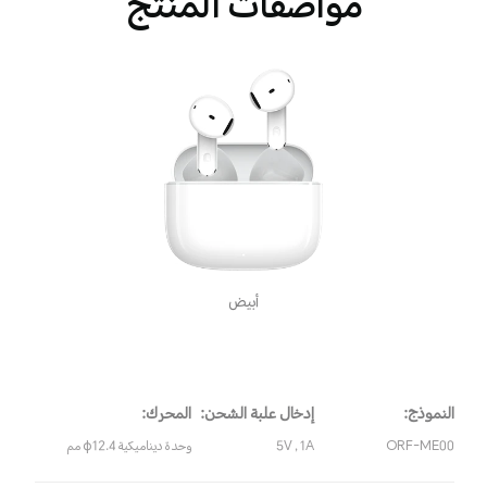
مواصفات المنتج
أبيض
النموذج:
إدخال علبة الشحن:
المحرك:
ORF-ME00
5V , 1A
وحدة ديناميكية φ12.4 مم