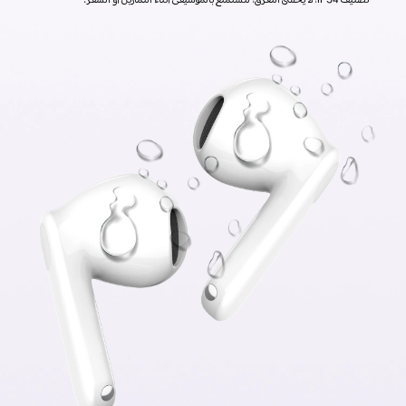
تصنيف IP54، لا يخشى التعرق، لتستمتع بالموسيقى أثناء التمارين أو السفر.