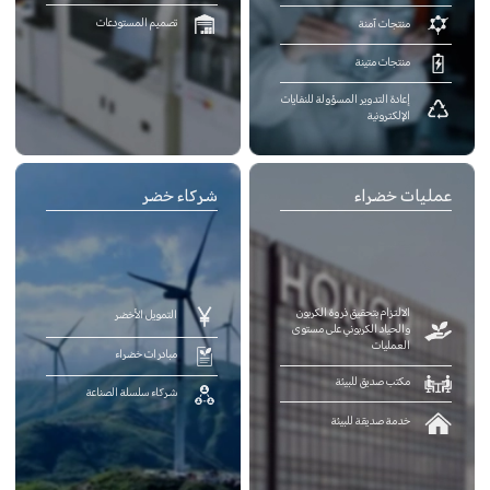
تصميم المستودعات
منتجات آمنة
منتجات متينة
إعادة التدوير المسؤولة للنفايات
الإلكترونية
عمليات خضراء
شركاء خضر
الالتزام بتحقيق ذروة الكربون
التمويل الأخضر
والحياد الكربوني على مستوى
العمليات
مبادرات خضراء
مكتب صديق للبيئة
شركاء سلسلة الصناعة
خدمة صديقة للبيئة