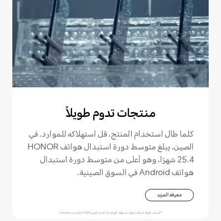
منتجات تدوم طويلاً
كلما طال استخدام المنتج، قل استهلاكه للموارد. في
الصين، يبلغ متوسط دورة استبدال هواتف HONOR
25.4 شهرًا، وهو أعلى من متوسط دورة استبدال
هواتف Android في السوق الصينية.
معرفة المزيد
*المصدر: الورقة البيضاء لسلوك مستهلك الهواتف الذكية في الصين 2024 الصادرة من Canalys