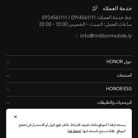
خدمة العملاء
خط خدمة العملاء: 0914561111 / 0924561111
ساعات العمل: السبت - الخميس 10:00 - 20:00
info@millionmobile.ly
حول HONOR
المنتجات
HONOR ESG
البرمجيات والتطبيقات
يستخدم هذا الموقع ملفات تعريف الارتباط. بالنقر فوق قبول أو الاستمرار في تصفح
الموقع ، فإنك تسمح باستخدامها.
اضغط هنا
.
Libya
(العربية)