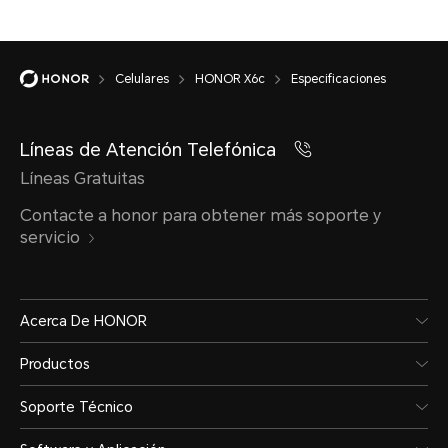
Tipo
referi
Batería de polimero
uso re
Celulares
HONOR X6c
Especificaciones
de iones de litio
Líneas de Atención Telefónica
Carg
Líneas Gratuitas
HON
Contacte a honor para obtener más soporte y
servicio
de 
Acerca De HONOR
Productos
Soporte Técnico