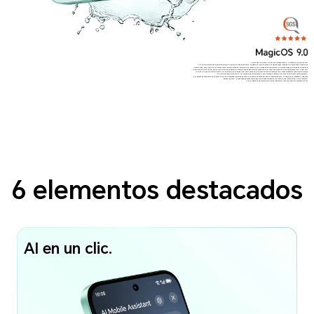
*La interfaz funcional y los efectos se deben referir a la experiencia de uso real.
*Al ser un producto electrónico de precisión, existe el riesgo de daño si el teléfono sufre una caída. Se sugiere tener cuidado y evitar caídas o colisiones
intencionales. El dispositivo no incorpora resistencia al agua profesional. El dispositivo es a prueba de salpicaduras, resistente al agua y a prueba de polvo bajo
condiciones de uso normal. El dispositivo ha sido probado en condiciones de laboratorio cuenta con el nivel IP64 de acuerdo con los estándares GB/T 4208-2017
(China) / IEC 60529 (internacional). Las resistencias a salpicaduras, agua y polvo no son efectivas permanentemente, y el desempeño de la protección puede
disminuir debido al uso diario. No intente cargar el teléfono si esta mojado. El daño por líquidos no está cubierto por garantía.
*La capacidad nominal es de 5200mAh con una capacidad típica de 5300mAh. Soporta una carga alámbrica máxima de 35W, se requieren el cargador y cable de
HONOR de 35W. La velocidad de carga real puede variar dependiendo de las condiciones ambientales y otros factores.
*Las imágenes de producto son solo de referencia, favor de referirse al producto final.
6 elementos destacados
AI en un clic.