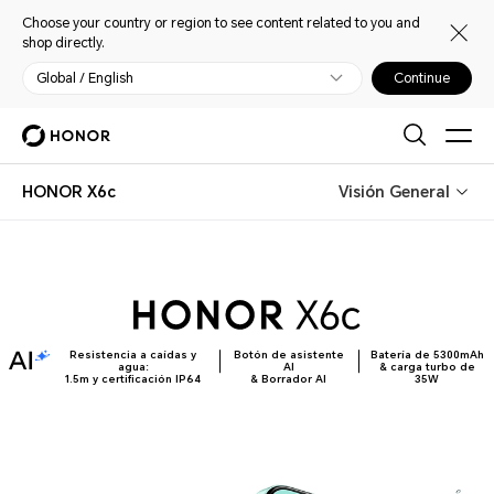
Choose your country or region to see content related to you and
shop directly.
Global / English
Continue
HONOR X6c
Visión General
Resistencia a caídas y
Botón de asistente
Batería de 5300mAh
agua:
AI
& carga turbo de
1.5m y certificación IP64
& Borrador AI
35W