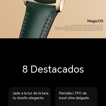
*Las imágenes de producto y contenido de la pantalla son únicamente de referencia.
La diponibilidad de colores y estilos puede variar por país y región. Favor de referirse al producto real.
*Este producto no es un dispositivo de uso médico, es exclusivamente para monitoreo y gestión de elementos de salud y bienestar.
Los datos obtenidos con este dispositivo son solo de referencia y no deben servir como base para diagnóstico o tratamiento alguno.
*Los datos de la batería provienen de los laboratorios de HONOR, bajo la condición de utilizarse con un smartphone de HONOR.
Los resultados en las aplicaciones reales pueden variar debido al ambiente, hábitos de uso y otros factores.
8 Destacados
Jade a la luz de la luna,
Pantalla LTPO de
tu diseño elegante.
bisel ultra delgado.