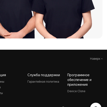
Наверх
ция
Служба поддержки
Программное
обеспечение и
оны
Гарантийная политика
приложения
и
Device Clone
ты