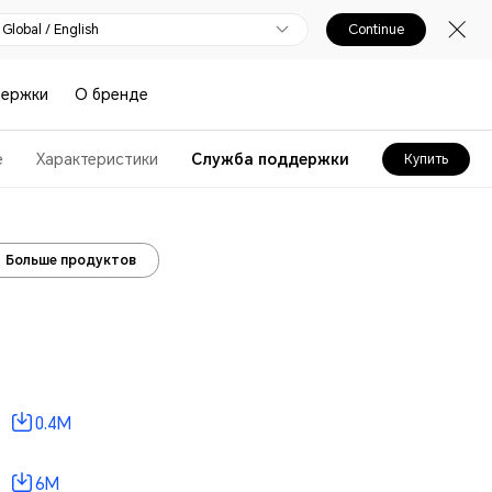
Global / English
Continue
держки
О бренде
е
Характеристики
Служба поддержки
Купить
Больше продуктов
0.4M
6M