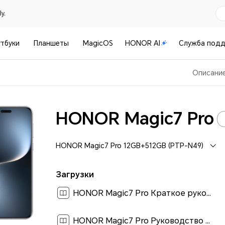
y.
тбуки
Планшеты
MagicOS
HONOR AI
Служба под
Описани
HONOR Magic7 Pro
HONOR Magic7 Pro 12GB+512GB (PTP-N49)
Загрузки
HONOR Magic7 Pro Краткое руководство пользователя-(Magic OS 9.0_01,PTP-N49,ru)[ 0.4M ]
HONOR Magic7 Pro Руководство пользователя-(MagicOS 8.0_01,ru)[ 6M ]