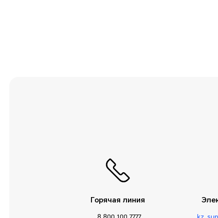
Приложения и
уведомления
Прочие сведения
Служебные
программы
Сообщения
Сторонние
приложения
Умная помощь
Управление
телефоном
Хранилище
Горячая линия
Эле
8 800 100 7777
kz_su