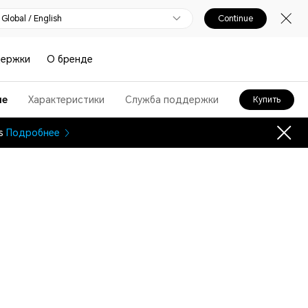
Global / English
Continue
держки
О бренде
ие
Характеристики
Служба поддержки
Купить
es
Подробнее