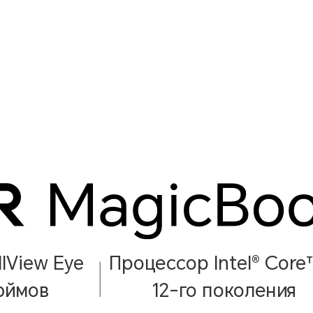
lView Eye
Процессор Intel® Core
юймов
12-го поколения