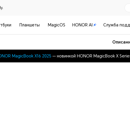
y.
тбуки
Планшеты
MagicOS
HONOR AI
Служба под
Описан
NOR MagicBook X16 2025
— новинкой HONOR MagicBook X Seri