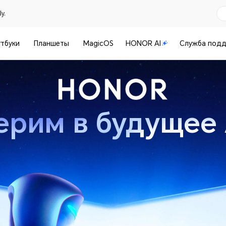
y.
тбуки
Планшеты
MagicOS
HONOR AI
Служба под
ерим в
будущее 