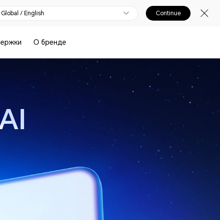
Global / English
Continue
держки
О бренде
AI