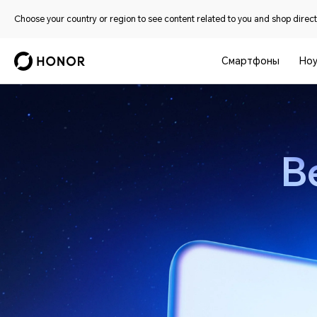
Choose your country or region to see content related to you and shop directl
Смартфоны
Ноу
Глобальная презентация HONOR на MWC 2026
В