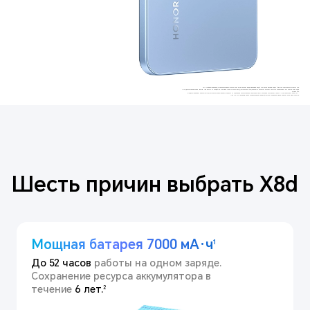
*0+. Изображения продукта использованы только в качестве иллюстрации. Внешний вид (в том числе размер и цвет) могут незначительно отличаться.
*По данным лаборатории HONOR. При расчете толщины не учитывается выступ камеры. Фактическая толщина может незначительно отличаться в зависимости от партии и методов
измерения.
*По данным лаборатории HONOR. Фактическое время работы зависит от сценариев использования. Типичная емкость батареи составляет 7000 мА·ч, номинальная — 6800 мА·ч.
*108 Мп — это разрешение сенсора основной камеры. Фактическое разрешение зависит от режима съемки.
Шесть причин выбрать X8d
Мощная батарея 7000 мА·ч
1
До 52 часов
работы на одном заряде.
Сохранение ресурса аккумулятора в
течение
6 лет.
2