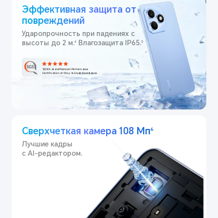
Эффективная защита от
повреждений
Ударопрочность при падениях с
высоты до 2 м.
Влагозащита IP65.
4
5
SGS 5-stars Premium Performance
Certification of Drop & Crush Resistance
Сверхчеткая камера 108 Мп
6
Лучшие кадры
с AI-редактором.