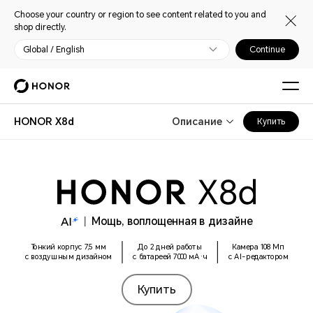
Choose your country or region to see content related to you and
shop directly.
Global / English
Continue
HONOR X8d
Описание
Купить
Мощь, воплощенная в дизайне
Тонкий корпус 7,5 мм
До 2 дней работы
Камера 108 Мп
с воздушным дизайном
с батареей 7000 мА·ч
с AI-редактором
Купить