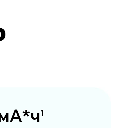
ь
 мА*ч
1