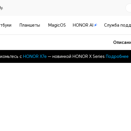
y.
тбуки
Планшеты
MagicOS
HONOR AI
Служба под
Описан
комьтесь с
HONOR X7e
— новинкой HONOR X Series
Подробнее