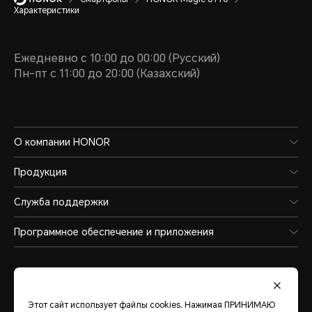
Характеристики
лабораторных условиях. Степень 
воды и пыли не является постоян
Ежедневно с 10:00 до 00:00 (Русский)
характеристикой и при нормальн
Пн-пт с 11:00 до 20:00 (Казахский)
может снижаться со временем. Н
телефон, если на него попала вла
О компании HONOR
во влажной среде.
Продукция
Служба поддержки
Программное обеспечение и приложения
Сотовая сеть
Этот сайт использует файлы cookies. Нажимая ПРИНИМАЮ