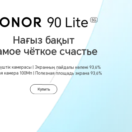
Нағыз бақыт
амое чёткое счастье
үштік камерасы | Экранның пайдалы көлемі 93,6%
я камера 100Мп | Полезная площадь экрана 93,6%
Купить