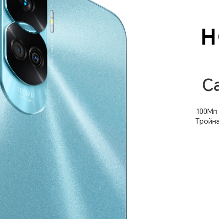
С
100Мп 
Тройна