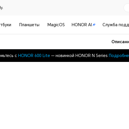
y.
тбуки
Планшеты
MagicOS
HONOR AI
Служба под
Описан
мьтесь с
HONOR 600 Lite
— новинкой HONOR N Series
Подробне