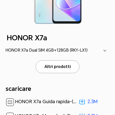
HONOR X7a
HONOR X7a Dual SIM 4GB+128GB (RKY-LX1)
Altri prodotti
scaricare
2.3M
HONOR X7a Guida rapida-(Magic UI 6.1_01,RKY-LX1,it)[ 2.3M ]