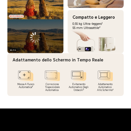
Compatto e Leggero
1
0,55 kg Ultra-leggero
2
55 mm Ultrasottile
Adattamento dello Schermo in Tempo Reale
Messa A Fuoco
Correzione
Evitamento
Adattamento
4
Automatica
Trapezoidale
Automatico Degli
Automatico
5
6
Automatica
Ostacoli
Allo Schermo