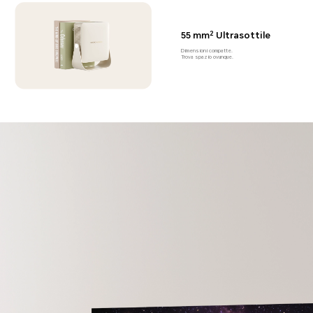
2
55 mm
Ultrasottile
Dimensioni compatte.
Trova spazio ovunque.