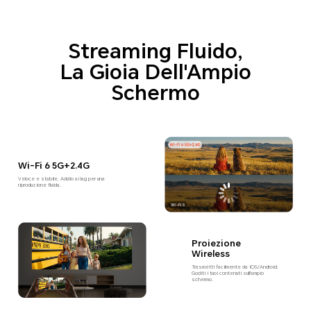
Streaming Fluido,
La Gioia Dell'Ampio
Schermo
Wi-Fi 6 5G+2.4G
Veloce e stabile. Addio ai lag per una
riproduzione fluida.
Proiezione
Wireless
Trasmetti facilmente da iOS/Android.
Goditi i tuoi contenuti sull'ampio
schermo.