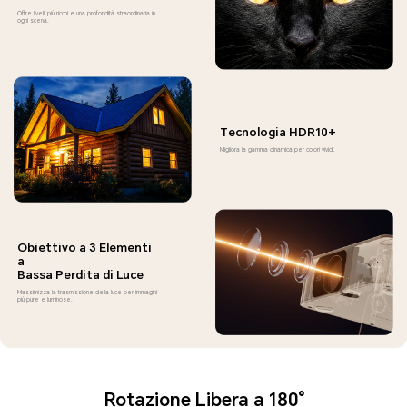
Offre livelli più ricchi e una profondità straordinaria in
ogni scena.
Tecnologia HDR10+
Migliora la gamma dinamica per colori vividi.
Obiettivo a 3 Elementi
a
Bassa Perdita di Luce
Massimizza la trasmissione della luce per immagini
più pure e luminose.
Rotazione Libera a 180°