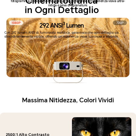
Cinematografica
fotogramma è reso con dettagli straordinari, offrendo un'esperienza visiva ultra-
nitida e priva di sgranature.
in Ogni Dettaglio
3
292 ANSI
Lumen
Con 292 lumen ANSI di luminosità realistica, garantisce che ogni dettaglio sia
*Il valore della luminosità ANSI si basa sui risultati dei test di laboratorio interni condotti in conformità con lo standard industriale ANSI/INFOCOMM
3M-2011. A causa delle differenze individuali, i valori misurati effettivi possono variare a seconda del dispositivo e delle condizioni di test; fare
riferimento all'esperienza d'uso effettiva.
straordinariamente visibile, offrendo un’esperienza visiva luminosa e vibrante.
Massima Nitidezza, Colori Vividi
2500:1 Alto Contrasto