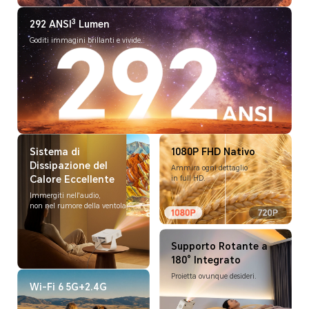
3
292 ANSI
Lumen
Goditi immagini brillanti e vivide.
Sistema di
1080P FHD Nativo
Dissipazione del
Ammira ogni dettaglio
Calore Eccellente
in full HD.
Immergiti nell'audio,
non nel rumore della ventola.
Supporto Rotante a
180° Integrato
Proietta ovunque desideri.
Wi-Fi 6 5G+2.4G