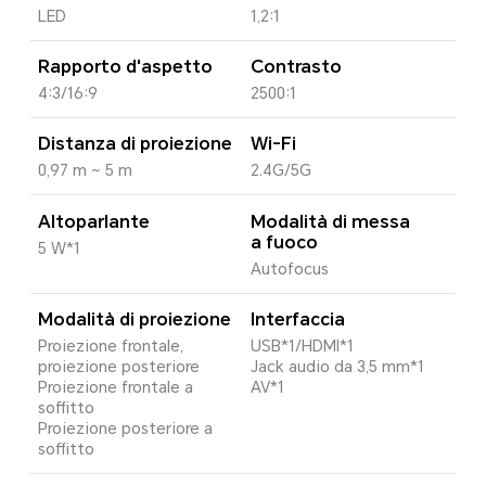
LED
1,2:1
Rapporto d'aspetto
Contrasto
4:3/16:9
2500:1
Distanza di proiezione
Wi-Fi
0,97 m ~ 5 m
2.4G/5G
Altoparlante
Modalità di messa
a fuoco
5 W*1
Autofocus
Modalità di proiezione
Interfaccia
Proiezione frontale,
USB*1/HDMI*1
proiezione posteriore
Jack audio da 3,5 mm*1
Proiezione frontale a
AV*1
soffitto
Proiezione posteriore a
soffitto