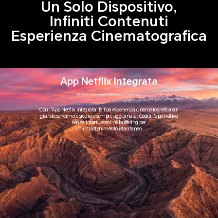
Un Solo Dispositivo,
Infiniti Contenuti
Esperienza Cinematografica
App Netflix Integrata
Richiesto abbonamento Netflix per lo streaming.
Con l'App Netflix integrata, la tua esperienza cinematografica sul
grande schermo è sicura e sempre aggiornata. Goditi l'app nativa
senza interruzioni né buffering per
un intrattenimento istantaneo.