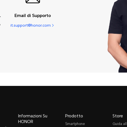
upporto
Email di Supporto
9
it.support@honor.com
Informazioni Su
Prodotto
Store
HONOR
Smartphone
Guida all