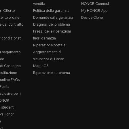
vendita
HONOR Connect
ri Offerte
Politica della garanzia
My HONOR App
ento ordine
Domande sulla garanzia
Device Clone
 dal contratto
Diagnosi del problema
Prezzi delle riparazioni
ricondizionati
fuori garanzia
Riparazione postale
i pagamento
Aggiornamenti di
to
sicurezza di Honor
e di Consegna
MagicOS
ostituzione
Riparazione autonoma
online FAQs
oints
sclusiva per i
HONOR
 studenti
ori Honor
m
V+