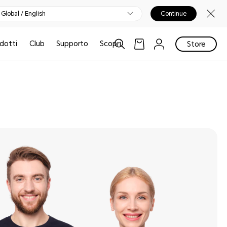
Global / English
Continue
odotti
Club
Supporto
Scopri
Store