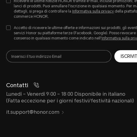
Ricevere le ultime notizie HONOR tramite e-mail, incluse promozioni, ev
lanci di prodotti, Puoi annullare l'iscrizione in qualsiasi momento. Per 
dettagli, si prega di controllare la
Informativa sulla privacy
della piattaf
commerce HONOR.
Accetto di ricevere le ultime offerte e informazioni sui prodotti, gli eventi
servizi Honor su piattaforme terze (Facebook, Google). Posso revocare 
consenso in qualsiasi momento come indicato nell'
Informativa sulla pri
ISCRIVIT
Contatti
Lunedì – Venerdì 9:00 – 18:00 Disponibile in italiano
(Fatta eccezione per i giorni festivi/festività nazionali)
it.support@honor.com