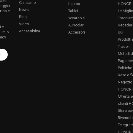
enti,
Chi siamo
Laptop
HONOR
maggiori
News
orma e-
Tablet
Le Miglio
Blog
Wearable
Tracciam
Video
Auricolari
Recedere
 e i
Accessibilità
il mio
Accessori
qui
vacy
.
Prodotti 
Trade In
Metodi d
I
Pagamen
Politich
Reso e S
Negozio 
HONOR P
Offerta e
clienti 
Store per
Rivendit
Telegra
HONOR 