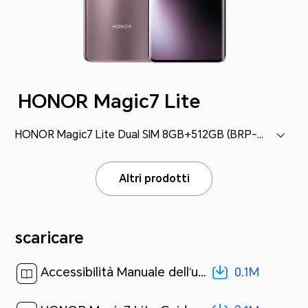
HONOR Magic7 Lite
HONOR Magic7 Lite Dual SIM 8GB+512GB (BRP-NX1M)
Altri prodotti
scaricare
0.1M
Accessibilità Manuale dell‘utente-(MagicOS 9.0_01,it)[ 0.1M ]