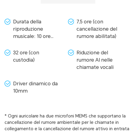
Durata della
7,5 ore (con
riproduzione
cancellazione del
musicale: 10 ore
rumore abilitata)
(con cancellazione
del rumore
32 ore (con
Riduzione del
disabilitata)
custodia)
rumore AI nelle
chiamate vocali
Driver dinamico da
10mm
* Ogni auricolare ha due microfoni MEMS che supportano la
cancellazione del rumore ambientale per le chiamate in
collegamento e la cancellazione del rumore attivo in entrata