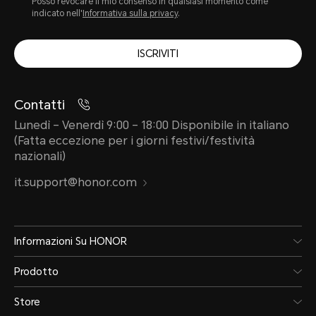
Posso revocare il mio consenso in qualsiasi momento come
indicato nell'
Informativa sulla privacy
.
ISCRIVITI
Contatti
Lunedì – Venerdì 9:00 – 18:00 Disponibile in italiano
(Fatta eccezione per i giorni festivi/festività
nazionali)
it.support@honor.com
Informazioni Su HONOR
Prodotto
Store