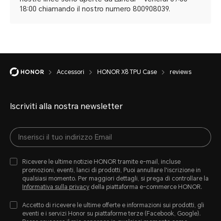
18:00 chiamando il nostro numero 800908039.
Accessori
HONOR X8 TPU Case
reviews
Iscriviti alla nostra newsletter
Ricevere le ultime notizie HONOR tramite e-mail, incluse
promozioni, eventi, lanci di prodotti, Puoi annullare l'iscrizione in
qualsiasi momento. Per maggiori dettagli, si prega di controllare la
Informativa sulla privacy
della piattaforma e-commerce HONOR.
Accetto di ricevere le ultime offerte e informazioni sui prodotti, gli
eventi e i servizi Honor su piattaforme terze (Facebook, Google).