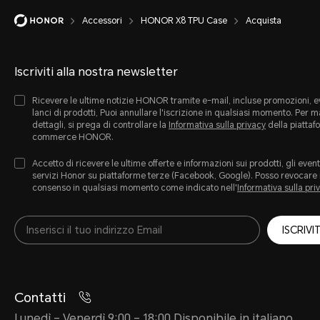
Accessori
HONOR X8 TPU Case
Acquista
Iscriviti alla nostra newsletter
Ricevere le ultime notizie HONOR tramite e-mail, incluse promozioni, ev
lanci di prodotti, Puoi annullare l'iscrizione in qualsiasi momento. Per 
dettagli, si prega di controllare la
Informativa sulla privacy
della piattaf
commerce HONOR.
Accetto di ricevere le ultime offerte e informazioni sui prodotti, gli eventi
servizi Honor su piattaforme terze (Facebook, Google). Posso revocare 
consenso in qualsiasi momento come indicato nell'
Informativa sulla pri
ISCRIVIT
Contatti
Lunedì – Venerdì 9:00 – 18:00 Disponibile in italiano