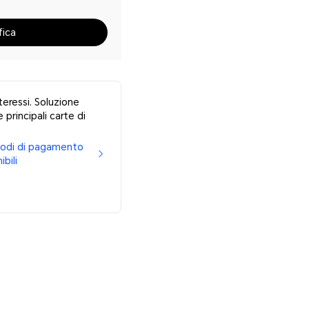
fica
teressi. Soluzione
 principali carte di
etodi di pagamento
ibili