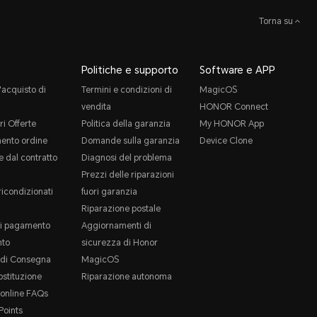
Torna su
Politiche e supporto
Software e APP
'acquisto di
Termini e condizioni di
MagicOS
vendita
HONOR Connect
ri Offerte
Politica della garanzia
My HONOR App
ento ordine
Domande sulla garanzia
Device Clone
 dal contratto
Diagnosi del problema
Prezzi delle riparazioni
ricondizionati
fuori garanzia
Riparazione postale
i pagamento
Aggiornamenti di
to
sicurezza di Honor
e di Consegna
MagicOS
ostituzione
Riparazione autonoma
online FAQs
oints