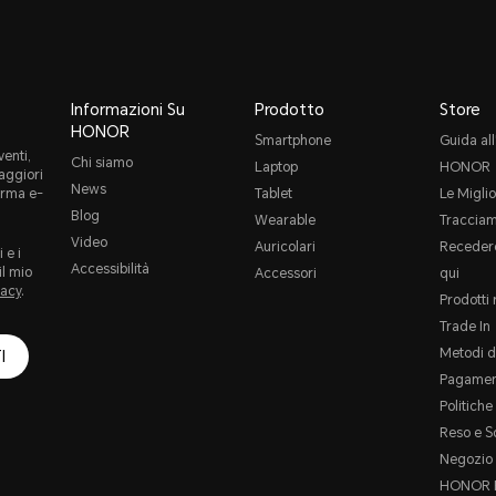
Informazioni Su
Prodotto
Store
HONOR
Smartphone
Guida all
enti,
Chi siamo
Laptop
HONOR
maggiori
News
orma e-
Tablet
Le Miglio
Blog
Wearable
Tracciam
Video
Auricolari
Recedere
 e i
Accessibilità
il mio
Accessori
qui
vacy
.
Prodotti 
Trade In
Metodi d
I
Pagamen
Politich
Reso e S
Negozio 
HONOR P