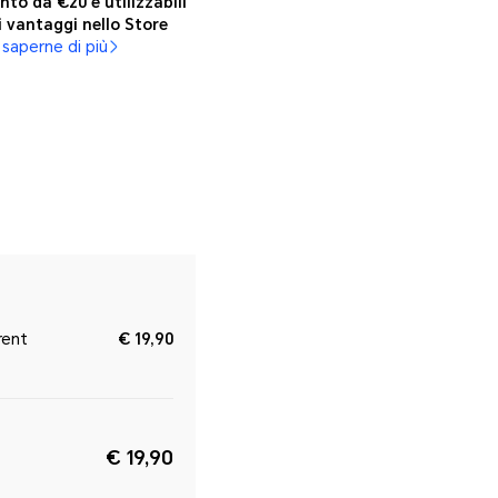
nto da €20 e utilizzabili
i vantaggi nello Store
 saperne di più
rent
€ 19,90
€ 19,90