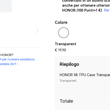
convertibili in un buono sco
anche per ottenere ulterior
HONOR.
(100 Punti=1 €)
Per
Colore
Transparent
€ 19,90
ti HONOR?
R per ricevere assistenza
Riepilogo
ponibile 24/7
HONOR X8 TPU Case Transpa
Transparent
Totale