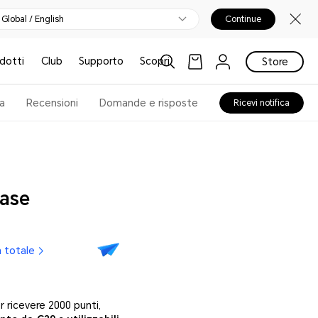
Global / English
Continue
odotti
Club
Supporto
Scopri
Store
a
Recensioni
Domande e risposte
Ricevi notifica
ase
 totale
 ricevere 2000 punti,