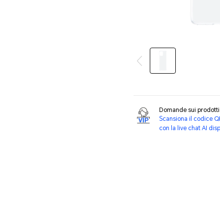
Domande sui prodot
Scansiona il codice Q
con la live chat AI dis